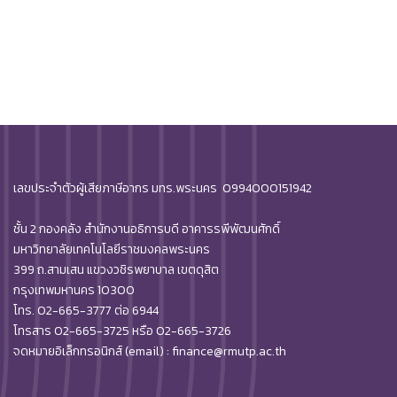
เลขประจำตัวผู้เสียภาษีอากร มทร.พระนคร 0994000151942
ชั้น 2 กองคลัง สำนักงานอธิการบดี อาคารรพีพัฒนศักดิ์
มหาวิทยาลัยเทคโนโลยีราชมงคลพระนคร
399 ถ.สามเสน แขวงวชิรพยาบาล เขตดุสิต
กรุงเทพมหานคร 10300
โทร. 02-665-3777 ต่อ 6944
โทรสาร 02-665-3725 หรือ 02-665-3726
จดหมายอิเล็กทรอนิกส์ (email) : finance@rmutp.ac.th