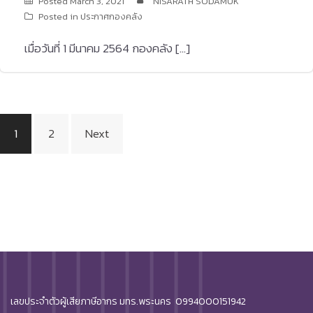
Posted
March 3, 2021
NISARATH SODAMUK
Posted in
ประกาศกองคลัง
เมื่อวันที่ 1 มีนาคม 2564 กองคลัง […]
Posts
1
2
Next
pagination
เลขประจำตัวผู้เสียภาษีอากร มทร.พระนคร 0994000151942