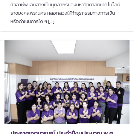
มิจฉาชีพแอบอ้างเป็นบุคลากรของมหาวิทยาลัยเทคโนโลยี
ราชมงคลพระนคร หลอกลวงให้ทำธุรกรรมทางการเงิน
หรือดำเนินการใด ๆ […]
ประกาศเจตนารมณ์ ประจำปีงบประมาณ พ.ศ.