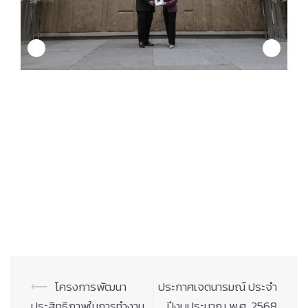
Post
⟵
โครงการพัฒนา
ประกาศเจตนารมณ์ ประจำ
navigation
ประสิทธิภาพในการทำงาน
ปีงบประมาณ พ.ศ. 2568