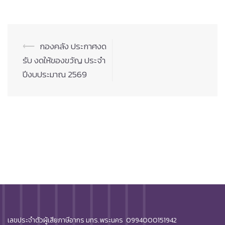
Post
⟵
กองคลัง ประกาศงด
navigation
รับ งดให้ของขวัญ ประจำ
ปีงบประมาณ 2569
เลขประจำตัวผู้เสียภาษีอากร มทร.พระนคร 0994000151942