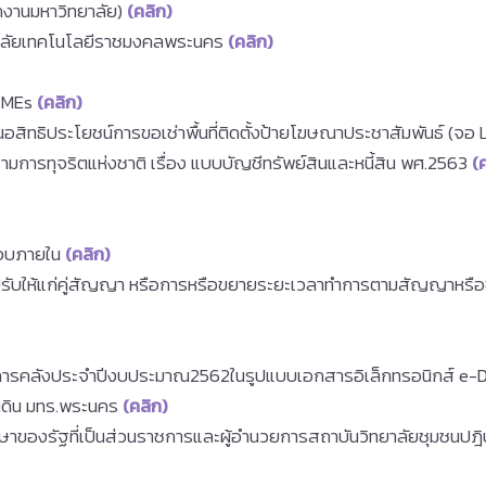
ักงานมหาวิทยาลัย)
(คลิก)
ทยาลัยเทคโนโลยีราชมงคลพระนคร
(คลิก)
 SMEs
(คลิก)
อสิทธิประโยชน์การขอเช่าพื้นที่ติดตั้งป้ายโฆษณาประชาสัมพันธ์ (จอ
รทุจริตแห่งชาติ เรื่อง แบบบัญชีทรัพย์สินและหนี้สิน พศ.2563
(ค
อบภายใน
(คลิก)
รับให้แก่คู่สัญญา หรือการหรือขยายระยะเวลาทำการตามสัญญาหรือข
ารคลังประจำปีงบประมาณ2562ในรูปแบบเอกสารอิเล็กทรอนิกส์ e
่นดิน มทร.พระนคร
(คลิก)
ึกษาของรัฐที่เป็นส่วนราชการและผู้อำนวยการสถาบันวิทยาลัยชุมชน