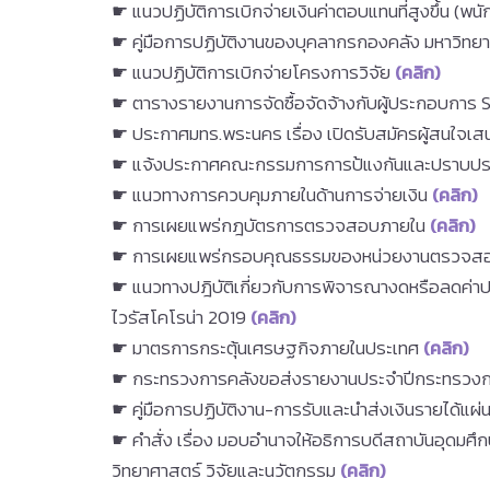
☛ แนวปฏิบัติการเบิกจ่ายเงินค่าตอบแทนที่สูงขึ้น (พน
☛ คู่มือการปฏิบัติงานของบุคลากรกองคลัง มหาวิ
☛ แนวปฏิบัติการเบิกจ่ายโครงการวิจัย
(คลิก)
☛ ตารางรายงานการจัดซื้อจัดจ้างกับผู้ประกอบการ
☛ ประกาศมทร.พระนคร เรื่อง เปิดรับสมัครผู้สนใจเสน
☛ แจ้งประกาศคณะกรรมการการป้แงกันและปราบปรามกา
☛ แนวทางการควบคุมภายในด้านการจ่ายเงิน
(คลิก)
☛ การเผยแพร่กฎบัตรการตรวจสอบภายใน
(คลิก)
☛ การเผยแพร่กรอบคุณธรรมของหน่วยงานตรวจส
☛ แนวทางปฎิบัติเกี่ยวกับการพิจารณางดหรือลดค่าป
ไวรัสโคโรน่า 2019
(คลิก)
☛ มาตรการกระตุ้นเศรษฐกิจภายในประเทศ
(คลิก)
☛ กระทรวงการคลังขอส่งรายงานประจำปีกระทรวงก
☛ คู่มือการปฏิบัติงาน-การรับและนำส่งเงินรายได้แผ
☛ คำสั่ง เรื่อง มอบอำนาจให้อธิการบดีสถาบันอุดมศ
วิทยาศาสตร์ วิจัยและนวัตกรรม
(คลิก)