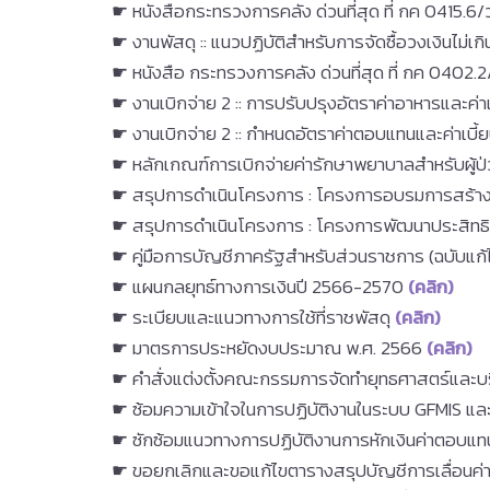
☛ หนังสือกระทรวงการคลัง ด่วนที่สุด ที่ กค 0415.
☛ งานพัสดุ :: แนวปฏิบัติสำหรับการจัดซื้อวงเงินไม
☛ หนังสือ กระทรวงการคลัง ด่วนที่สุด ที่ กค 0402.2/
☛ งานเบิกจ่าย 2 :: การปรับปรุงอัตราค่าอาหารและค่าเ
☛ งานเบิกจ่าย 2 :: กำหนดอัตราค่าตอบแทนและค่าเบี
☛ หลักเกณฑ์การเบิกจ่ายค่ารักษาพยาบาลสำหรับผู้ป่วย
☛ สรุปการดำเนินโครงการ : โครงการอบรมการสร้างท
☛ สรุปการดำเนินโครงการ : โครงการพัฒนาประสิ
☛ คู่มือการบัญชีภาครัฐสำหรับส่วนราชการ (ฉบับแก้ไ
☛ แผนกลยุทธ์ทางการเงินปี 2566-2570
(คลิก)
☛ ระเบียบและแนวทางการใช้ที่ราชพัสดุ
(คลิก)
☛ มาตรการประหยัดงบประมาณ พ.ศ. 2566
(คลิก)
☛ คำสั่งแต่งตั้งคณะกรรมการจัดทำยุทธศาสตร์และบร
☛ ซ้อมความเข้าใจในการปฏิบัติงานในระบบ GFMIS 
☛ ซักซ้อมแนวทางการปฏิบัติงานการหักเงินค่าตอบแท
☛ ขอยกเลิกและขอแก้ไขตารางสรุปบัญชีการเลื่อนค่าต